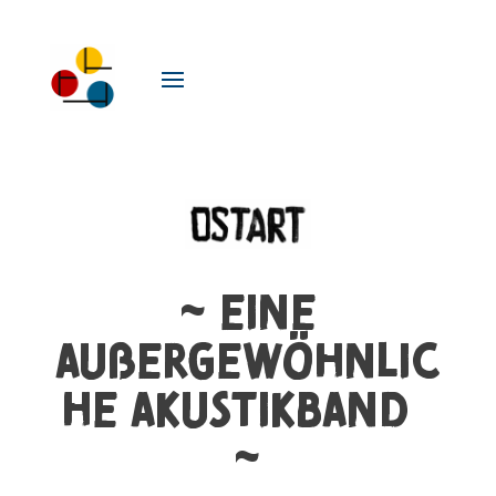
~
eine
außergewöhnlic
he Akustikband
~